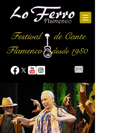
Festival
de Cante
Flamenco
desde 1980