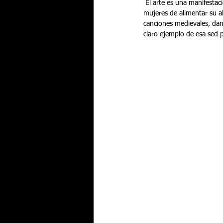
 El arte es una manifestación ligada al ser humano desde tiempos inmemoriales. Lo es por la necesidad de hombres y 
mujeres de alimentar su al
canciones medievales, danz
claro ejemplo de esa sed p