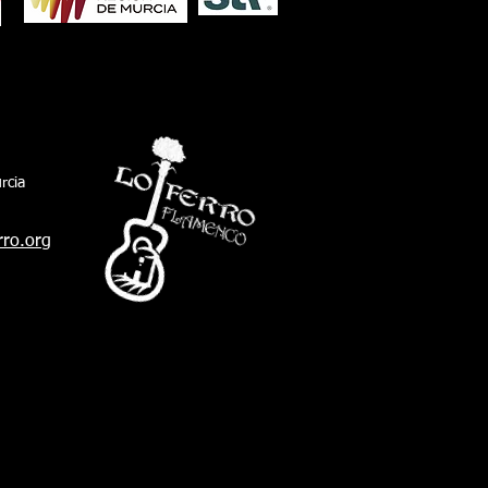
rcia
rro.org