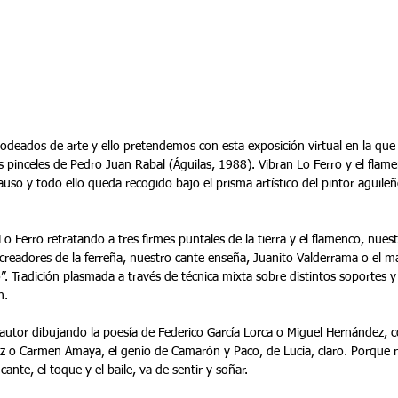
los pinceles de Pedro Juan Rabal (Águilas, 1988). Vibran Lo Ferro y el flam
uso y todo ello queda recogido bajo el prisma artístico del pintor aguileñ
Lo Ferro retratando a tres firmes puntales de la tierra y el flamenco, nues
 creadores de la ferreña, nuestro cante enseña, Juanito Valderrama o el m
”. Tradición plasmada a través de técnica mixta sobre distintos soportes y 
n.
autor dibujando la poesía de Federico García Lorca o Miguel Hernández, c
ez o Carmen Amaya, el genio de Camarón y Paco, de Lucía, claro. Porque 
cante, el toque y el baile, va de sentir y soñar.