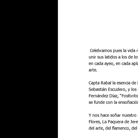
 Celebramos pues la vida rodeados de arte y ello pretendemos con esta exposición virtual en la que Lo Ferro vuelve a 
unir sus latidos a los de 
en cada ayeo, en cada apla
arte.
Capta Rabal la esencia de 
Sebastián Escudero, y los
Fernández Díaz, “Fosforito
se funde con la ensoñació
Y nos hace soñar nuestro 
Flores, La Paquera de Jer
del arte, del flamenco, del 