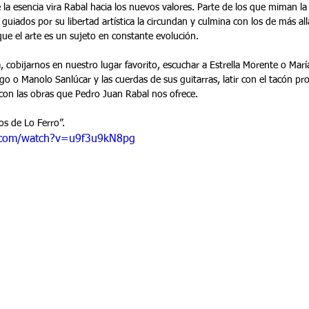
la esencia vira Rabal hacia los nuevos valores. Parte de los que miman la 
guiados por su libertad artística la circundan y culmina con los de más al
ue el arte es un sujeto en constante evolución.
 cobijarnos en nuestro lugar favorito, escuchar a Estrella Morente o Marí
o o Manolo Sanlúcar y las cuerdas de sus guitarras, latir con el tacón pr
 con las obras que Pedro Juan Rabal nos ofrece.
os de Lo Ferro”.
.com/watch?v=u9f3u9kN8pg