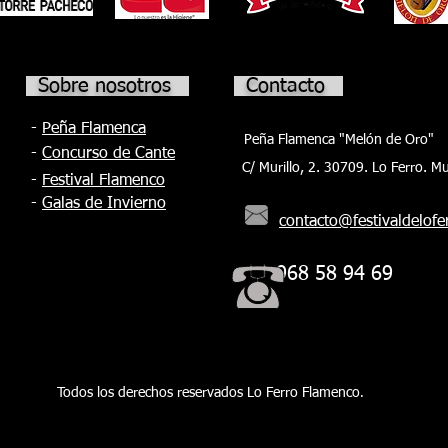
Torre Pacheco y de tarantas nivel medio
Sobre nosotros
Contacto
-
Peña Flamenca
Peña Flamenca "Melón de Oro"
-
Concurso de Cante
C/ Murillo, 2. 30709. Lo Ferro. Mu
-
Festival Flamenco
-
Galas de Invierno
contacto@festivaldelofe
968 58 94 69
Todos los derechos reservados Lo Ferro Flamenco
.