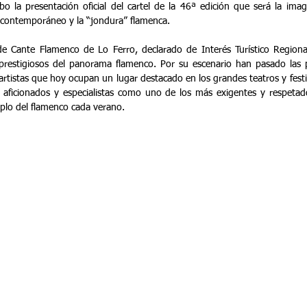
bo la presentación oficial del cartel de la 46ª edición que será la imag
te contemporáneo y la “jondura” flamenca.
 de Cante Flamenco de Lo Ferro, declarado de Interés Turístico Regiona
restigiosos del panorama flamenco. Por su escenario han pasado las pri
artistas que hoy ocupan un lugar destacado en los grandes teatros y festi
 aficionados y especialistas como uno de los más exigentes y respetado
plo del flamenco cada verano.