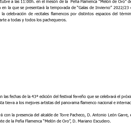
tubre a las 11:00h. en el mesón de la  Peña Flamenca “Melón de Oro” de 
 en la que se presentará la temporada de “Galas de Invierno” 2022/23 
a celebración de recitales flamencos por distintos espacios del términ
 arte a todas y todos los pachequeros.
n las fechas de la 43ª edición del festival ferreño que se celebrará el pró
sta tierra a los mejores artistas del panorama flamenco nacional e internac
ará con la presencia del alcalde de Torre Pacheco, D. Antonio León Garre, e
ente de la Peña Flamenca “Melón de Oro”, D. Mariano Escudero.