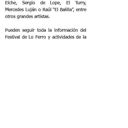
Elche, Sergio de Lope, El Turry, 
Mercedes Luján o Raúl “El Balilla”, entre 
otros grandes artistas.
Pueden seguir toda la información del 
Festival de Lo Ferro y actividades de la 
peña en nuestra página web: 
www.loferroflamenco.com
Etiquetas:
Actualidad
Noticias
Lo Ferro Flamenco
Festival 2022
Entrevistas
Noticias
Entrevistas
Actualidad