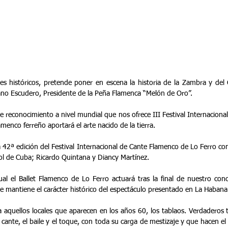
es históricos, pretende poner en escena la historia de la Zambra y del 
ano Escudero, Presidente de la Peña Flamenca “Melón de Oro”.
 reconocimiento a nivel mundial que nos ofrece III Festival Internaciona
amenco ferreño aportará el arte nacido de la tierra.
42ª edición del Festival Internacional de Cante Flamenco de Lo Ferro con
ñol de Cuba; Ricardo Quintana y Diancy Martínez. 
l el Ballet Flamenco de Lo Ferro actuará tras la final de nuestro conc
ue mantiene el carácter histórico del espectáculo presentado en La Habana
 a aquellos locales que aparecen en los años 60, los tablaos. Verdaderos 
cante, el baile y el toque, con toda su carga de mestizaje y que hacen el 