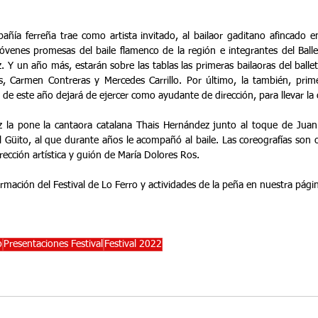
añía ferreña trae como artista invitado, al bailaor gaditano afincado e
jóvenes promesas del baile flamenco de la región e integrantes del Balle
 Y un año más, estarán sobre las tablas las primeras bailaoras del balle
 Carmen Contreras y Mercedes Carrillo. Por último, la también, primera
 de este año dejará de ejercer como ayudante de dirección, para llevar la c
z la pone la cantaora catalana Thais Hernández junto al toque de Juan 
 Güito, al que durante años le acompañó al baile. Las coreografías son 
rección artística y guión de María Dolores Ros.
rmación del Festival de Lo Ferro y actividades de la peña en nuestra pági
o
Presentaciones Festival
Festival 2022