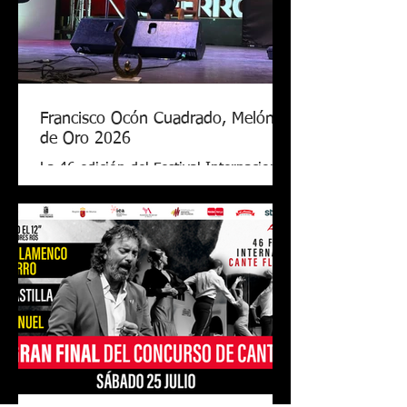
Francisco Ocón Cuadrado, Melón
de Oro 2026
La 46 edición del Festival Internacional
de Cante Flamenco de Lo Ferro ya tiene
nuevo Melón de Oro. El cantaor
cordobés Francisco Ocón Cuadrado
consiguió levantar el premio que todos
seguían en Lo Ferro tras demostrar su
arte con una soleá, unas alegrías de
Córdoba y una petenera con el toque
de Antonio Carrión. El Melón de Oro de
este año tiene el valor de 17.000 euros,
el premio más grande de todos los