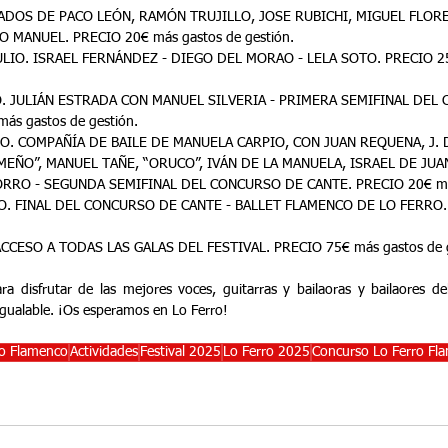
ADOS DE PACO LEÓN, RAMÓN TRUJILLO, JOSE RUBICHI, MIGUEL FLORE
 MANUEL. PRECIO 20€ más gastos de gestión.
LIO. ISRAEL FERNÁNDEZ - DIEGO DEL MORAO - LELA SOTO. PRECIO 25
O. JULIÁN ESTRADA CON MANUEL SILVERIA - PRIMERA SEMIFINAL DEL
ás gastos de gestión.
IO. COMPAÑÍA DE BAILE DE MANUELA CARPIO, CON JUAN REQUENA, J. 
EÑO”, MANUEL TAÑE, “ORUCO”, IVÁN DE LA MANUELA, ISRAEL DE JUA
RRO - SEGUNDA SEMIFINAL DEL CONCURSO DE CANTE. PRECIO 20€ más 
O. FINAL DEL CONCURSO DE CANTE - BALLET FLAMENCO DE LO FERRO.
CCESO A TODAS LAS GALAS DEL FESTIVAL. PRECIO 75€ más gastos de g
ra disfrutar de las mejores voces, guitarras y bailaoras y bailaores d
gualable. ¡Os esperamos en Lo Ferro!
ro Flamenco
Actividades
Festival 2025
Lo Ferro 2025
Concurso Lo Ferro Fl