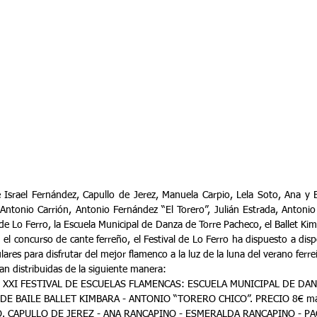
de Israel Fernández, Capullo de Jerez, Manuela Carpio, Lela Soto, Ana y
ntonio Carrión, Antonio Fernández “El Torero”, Julián Estrada, Antonio 
 de Lo Ferro, la Escuela Municipal de Danza de Torre Pacheco, el Ballet Kim
 el concurso de cante ferreño, el Festival de Lo Ferro ha dispuesto a dispo
lares para disfrutar del mejor flamenco a la luz de la luna del verano ferr
an distribuidas de la siguiente manera:
. XXI FESTIVAL DE ESCUELAS FLAMENCAS: ESCUELA MUNICIPAL DE DA
DE BAILE BALLET KIMBARA - ANTONIO “TORERO CHICO”. PRECIO 8€ más 
O. CAPULLO DE JEREZ - ANA RANCAPINO - ESMERALDA RANCAPINO - P