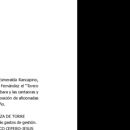
 Esmeralda Rancapino, 
Fernández el “Torero 
bara y las cantaoras y 
sición de aficionadas 
eño.
NZA DE TORRE 
gastos de gestión.
ACO CEPERO-JESUS 