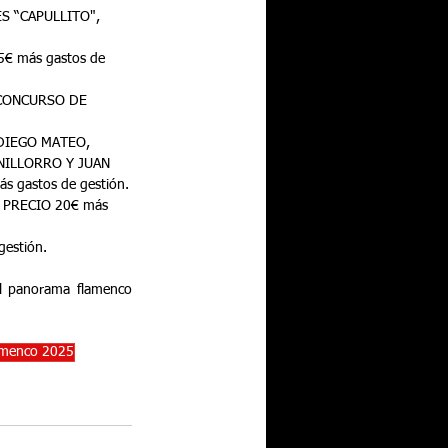
S “CAPULLITO", 
€ más gastos de 
 CONCURSO DE 
DIEGO MATEO, 
NILLORRO Y JUAN 
gastos de gestión.
 PRECIO 20€ más 
estión.
el panorama flamenco 
amenco 2025