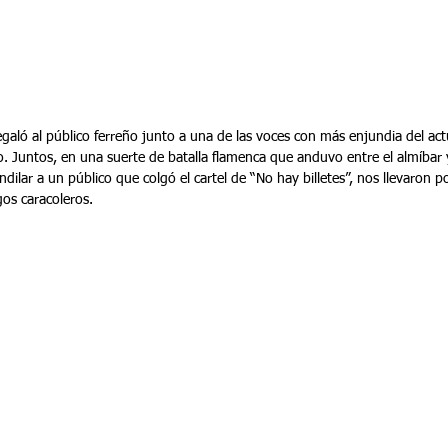
egaló al público ferreño junto a una de las voces con más enjundia del a
 Juntos, en una suerte de batalla flamenca que anduvo entre el almíbar y 
dilar a un público que colgó el cartel de “No hay billetes”, nos llevaron po
gos caracoleros.