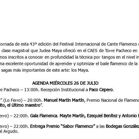
rnada de esta 43ª edición del Festival Internacional de Cante Flamenco de
 clase magistral que Judea Maya ofreció en el CAES de Torre Pacheco en 
os inscritos a conocer en profundidad la técnica por tangos en el nivel ini
Una excelente oportunidad de aprender y optimizar el baile flamenco de la
s sagas más importantes de este arte: los Maya.
AGENDA MIÉRCOLES 26 DE JULIO
e Pacheco – 13:00h. Recepción Institucional a 
Paco Cepero
.
 (Lo Ferro) – 20:00h. 
Manuel Martín Martín
, Premio Nacional de Flamenc
ito, el último maestro
”.
Ferro) – 22:00h. 
Gala Flamenca
. 
Mayte Martín, Ezequiel Benítez y Antonio 
Ferro) – 22:00h. 
Entrega Premio “Sabor Flamenco”
 a las 
Bodegas Gonzále
sé Argudo.