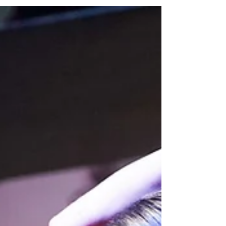
sábado, 25 de julio, su momento
culminante con la celebración de la Gran
Final del Concurso de Cante Flamenco, una
cita que convertirá a la Plaza de Toros de
Lo Ferro en el epicentro del arte jondo y
que pondrá el broche de oro a una intensa
semana de flamenco. El día arrancará a las
10.00 con una master class de bulerías
nivel avanzado a cargo de El Yiyo en el
CAES de Torre Pacheco y de tarantas nivel
medio