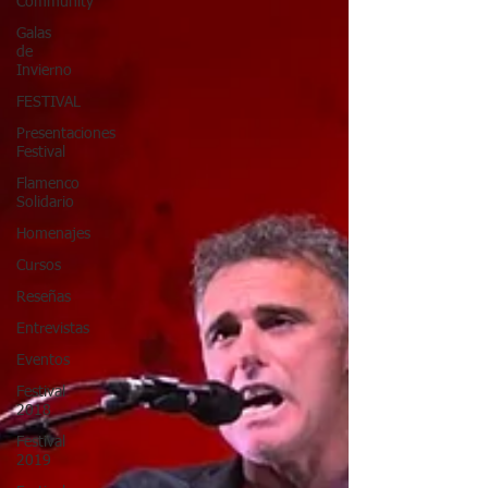
Community
Galas
de
Invierno
FESTIVAL
Presentaciones
Festival
Flamenco
Solidario
Homenajes
Cursos
Reseñas
Entrevistas
Eventos
Festival
2018
Festival
2019