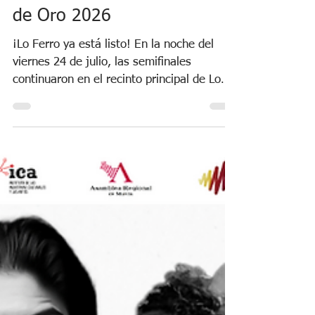
Lo Ferro se prepara
para conocer al Melón
de Oro 2026
¡Lo Ferro ya está listo! En la noche del
viernes 24 de julio, las semifinales
continuaron en el recinto principal de Lo
Ferro. Entre el público, hubo diferentes
autoridades municipales entre los que
destacan Pedro Ángel Roca, alcalde de
Torre Pacheco, y Javier Plaza, concejal de
cultura. Además de otros representantes
de la corporación pachequera. También
estuvo el sexto teniente de alcalde y