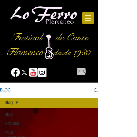
Festival
de Cante
Flamenco
desde 1980
BLOG
Blog
Blog
Noticias
Your