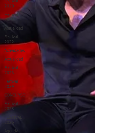
Festival
2020
Festival
2021
Actualidad
Festival
2022
Actividades
Actualidad
Festival
2023
Festival
2024
CONCURSO
Festival
2025
FESTIVAL
2026
Agenda