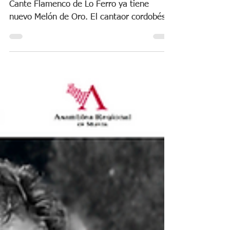
La 46 edición del Festival Internacional de
Cante Flamenco de Lo Ferro ya tiene
nuevo Melón de Oro. El cantaor cordobés
Francisco Ocón Cuadrado consiguió
levantar el premio que todos seguían en Lo
Ferro tras demostrar su arte con una
soleá, unas alegrías de Córdoba y una
petenera con el toque de Antonio Carrión.
El Melón de Oro de este año tiene el valor
de 17.000 euros, el premio más grande de
todos los festivales. Además de obtener la
placa ‘Sebastián Escudero’. El premio ‘