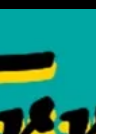
Oro” y el Ayuntamiento de Torre Pacheco
por el flamenco volverá a resonar profunda
en Lo Ferro...