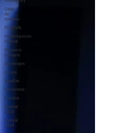
Community
Galas
de
Invierno
FESTIVAL
Presentaciones
Festival
Flamenco
Solidario
Homenajes
Cursos
Reseñas
Entrevistas
Eventos
Festival
2018
Festival
2019