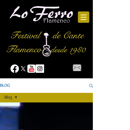
Festival
de Cante
Flamenco
desde 1980
BLOG
Blog
Blog
Noticias
Your