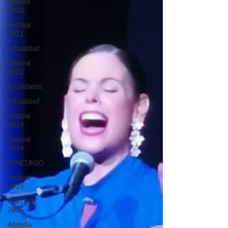
Festival
2020
Festival
2021
Actualidad
Festival
2022
Actividades
Actualidad
Festival
2023
Festival
2024
CONCURSO
Festival
2025
FESTIVAL
2026
Agenda