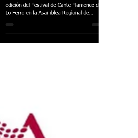
acoge la presentación
del 46ºFestival
Internacional de Cante
Flamenco de Lo Ferro
Esta mañana se ha presentado la 46
edición del Festival de Cante Flamenco de
Lo Ferro en la Asamblea Regional de
Murcia. Allí acudieron autoridades como la
Sra. Visitación Martínez, Presidenta de la
Asamblea, Pedro Ángel Roca Tornel, Sr.
Alcalde de Torre Pacheco, José Javier
Sánchez Martín, Capitan de la Patrulla
Águila, miembros de la Directiva del
Festival de Lo Ferro, Diego y Maribel
Barrientos, viuda del maestro ‘Fosforito’. El
acto se inauguró con la bienvenida de la Pr