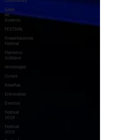
Community
Galas
de
Invierno
FESTIVAL
Presentaciones
Festival
Flamenco
Solidario
Homenajes
Cursos
Reseñas
Entrevistas
Eventos
Festival
2018
Festival
2019