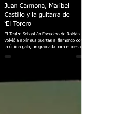
Lo Ferro cierra sus
galas de invierno con
Juan Carmona, Maribel
Castillo y la guitarra de
‘El Torero
El Teatro Sebastián Escudero de Roldán
volvió a abrir sus puertas al flamenco con
la última gala, programada para el mes de
abril, por la Peña Flamenca “Melón de Oro”
y el Ayuntamiento de Torre Pacheco. Con
esta gala concluyen las galas de invierno y
dan paso a un mes de mayo repleto de
actividades que se anunciarán más
adelante. El arte llegó de la mano del
cantaor bailenense Juan Carmona, trofeo
“Molino de Lo Ferro” 2025, al toque de