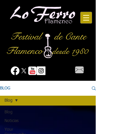
Festival
de Cante
Flamenco
desde 1980
BLOG
Blog
Blog
Noticias
Your