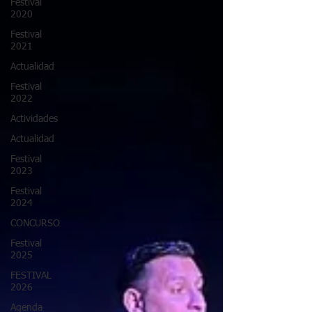
Festival
2020
Festival
2021
Actualidad
Festival
2022
Actividades
Actualidad
Festival
2023
Festival
2024
CONCURSO
Festival
2025
FESTIVAL
2026
Agenda