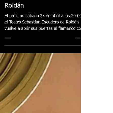
Lo Ferro vuelve a
convocar a la afición
flamenca en el Teatro
Sebastián Escudero de
Roldán
El próximo sábado 25 de abril a las 20:00h
el Teatro Sebastián Escudero de Roldán
vuelve a abrir sus puertas al flamenco con
la última gala programada para el mes de
abril en esta primavera flamenca que la
Peña Flamenca “Melón de Oro” y el
Ayuntamiento de Torre Pacheco han
programado para aficionados al cante
jondo. El arte llegará de la mano del
cantaor bailenense Juan Carmona, trofeo
“Molino de Lo Ferro” 2025 con su cante por