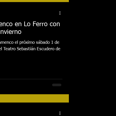
tos
Festival 2018
enco en Lo Ferro con
invierno
Actividades
lamenco el próximo sábado 1 de
el Teatro Sebastián Escudero de
FESTIVAL 2026