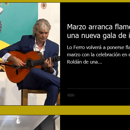
najes
Cursos
Reseñas
Entrevistas
Even
Marzo arranca flam
una nueva gala de 
020
Festival 2021
Actualidad
Festival 2022
Lo Ferro volverá a ponerse f
marzo con la celebración en 
Festival 2024
CONCURSO
Festival 2025
Roldán de una...