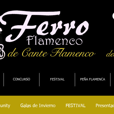
de Cante Flamenco
de
CONCURSO
FESTIVAL
PEÑA FLAMENCA
unity
Galas de Invierno
FESTIVAL
Presentac