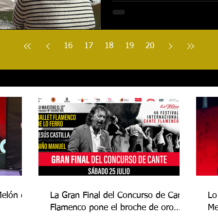
16
17
18
19
20
Melón de
La Gran Final del Concurso de Cante
Lo
Flamenco pone el broche de oro
Me