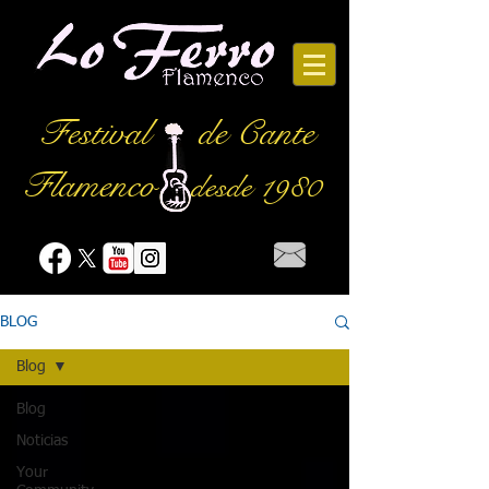
Festival
de Cante
Flamenco
desde 1980
BLOG
Blog
Blog
Noticias
Your