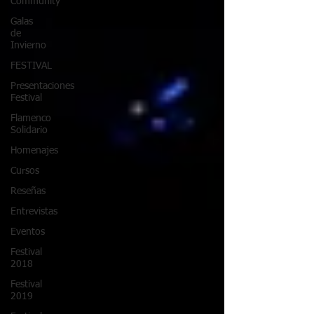
Community
Galas
de
Invierno
FESTIVAL
Presentaciones
Festival
Flamenco
Solidario
Homenajes
Cursos
Reseñas
Entrevistas
Eventos
Festival
2018
Festival
2019