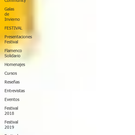
Community
Galas
de
Invierno
FESTIVAL
Presentaciones
Festival
Flamenco
Solidario
Homenajes
Cursos
Reseñas
Entrevistas
Eventos
Festival
2018
Festival
2019