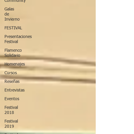
Community
Galas
de
Invierno
FESTIVAL
Presentaciones
Festival
Flamenco
Solidario
Homenajes
Cursos
Reseñas
Entrevistas
Eventos
Festival
2018
Festival
2019