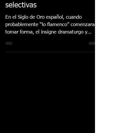
diez artistas tras
superar las pruebas
selectivas
En el Siglo de Oro español, cuando
probablemente “lo flamenco” comenzara a
tomar forma, el insigne dramaturgo y
poeta, Calderón de la...