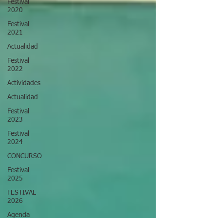
Festival
2020
Festival
2021
Actualidad
Festival
2022
Actividades
Actualidad
Festival
2023
Festival
2024
CONCURSO
Festival
2025
FESTIVAL
2026
Agenda