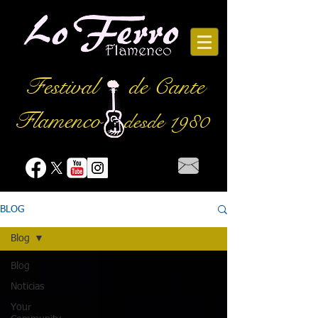
Festival
de Cante
Flamenco
desde 1980
BLOG
Blog
Blog
Noticias
Your