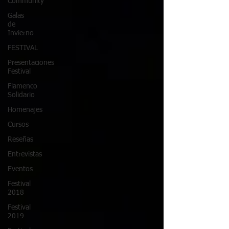
Community
Galas
de
Invierno
FESTIVAL
Presentaciones
Festival
Flamenco
Solidario
Homenajes
Cursos
Reseñas
Entrevistas
Eventos
Festival
2018
Festival
2019