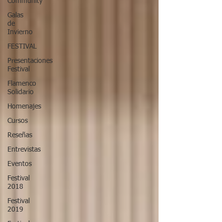
Community
Galas
de
Invierno
FESTIVAL
Presentaciones
Festival
Flamenco
Solidario
Homenajes
Cursos
Reseñas
Entrevistas
Eventos
Festival
2018
Festival
2019