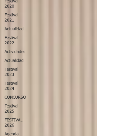
Festival
2020
Festival
2021
Actualidad
Festival
2022
Actividades
Actualidad
Festival
2023
Festival
2024
CONCURSO
Festival
2025
FESTIVAL
2026
Agenda