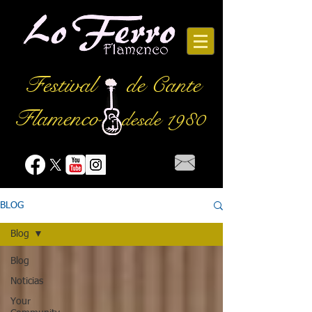
Festival
de Cante
Flamenco
desde 1980
BLOG
Blog
Blog
Noticias
Your