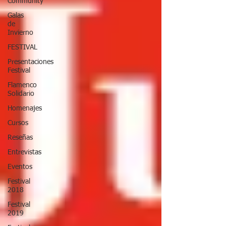
Community
Galas
de
Invierno
FESTIVAL
Presentaciones
Festival
Flamenco
Solidario
Homenajes
Cursos
Reseñas
Entrevistas
Eventos
Festival
2018
Festival
2019