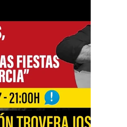
gala inaugural enfocada a la base flamenca
de la zona que dará comienzo a una
intensa semana dedicada al arte jondo. Lo
Ferro volverá a convertirse en el escenario
de uno de los festivales flamencos de
mayor prestigio del país, combinando la
tradición del cante con la participación de
jóvenes talentos y propuestas escénicas
de gran calidad. La primera no