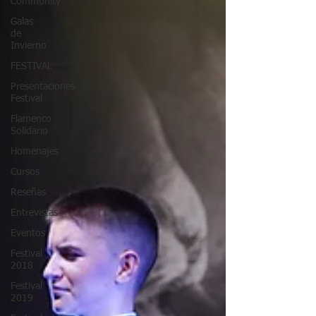
Community
Galas
de
Invierno
FESTIVAL
Presentaciones
Festival
Flamenco
Solidario
Homenajes
Cursos
Reseñas
Entrevistas
Eventos
Festival
2018
Festival
2019