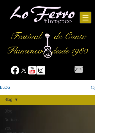
Festival
de Cante
Flamenco
desde 1980
BLOG
Blog
Blog
Noticias
Your