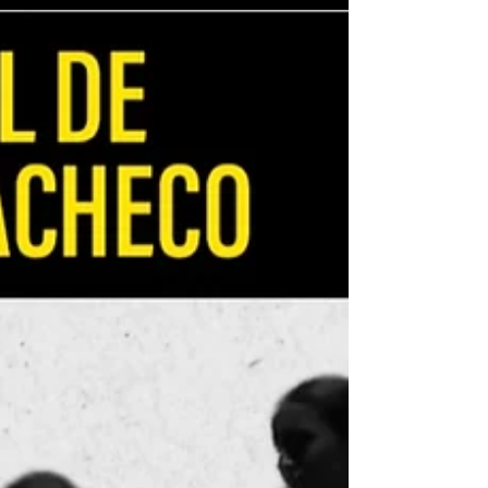
actividades de la 46ª edición del Festival
Internacional de Cante Flamenco de Lo
Ferro. Estas estuvieron relacionadas con la
fuerte apuesta del Festival al patrimonio
cultural de nuestra Región con los trovos
como protagonistas de la noche. La gala la
abrió el documentalista Tomás García con
su conferencia ‘Ritos, fiestas y sonidos
tradicionales en las fiestas de la Región de
Murcia’ explicando de m