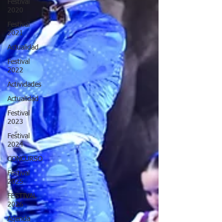
Festival
2020
Festival
2021
Actualidad
Festival
2022
Actividades
Actualidad
Festival
2023
Festival
2024
CONCURSO
Festival
2025
FESTIVAL
2026
Agenda