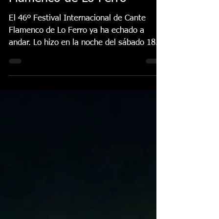
Internacional de Cante
Flamenco de Lo Ferro
El 46º Festival Internacional de Cante
Flamenco de Lo Ferro ya ha echado a
andar. Lo hizo en la noche del sábado 18
de julio bajo la luna ferreña en una velada
donde las escuelas flamencas y la
solidaridad con Prometeo, Aidemar y la
Asociación ELA Región de Murcia fueron
protagonistas. Esta gala se ubica dentro
de la marca ‘Lo Ferro Solidario’. La noche
arrancó con un vídeo en homenaje a
Fosforito, piedra angular de la
programación de esta 46ª edición, bajo la
presencia del d