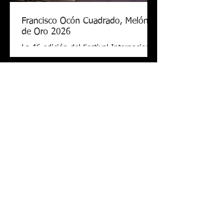
Francisco Ocón Cuadrado, Melón
de Oro 2026
La 46 edición del Festival Internacional
de Cante Flamenco de Lo Ferro ya tiene
nuevo Melón de Oro. El cantaor
cordobés Francisco Ocón Cuadrado
consiguió levantar el premio que todos
seguían en Lo Ferro tras demostrar su
arte con una soleá, unas alegrías de
Córdoba y una petenera con el toque
de Antonio Carrión. El Melón de Oro de
este año tiene el valor de 17.000 euros,
el premio más grande de todos los
festivales. Además de obtener la placa
La Gran Final del Concurso de
‘Sebastián Escudero’. El premio ‘
Cante Flamenco pone el broche de
oro este sábado a la 46.ª edición