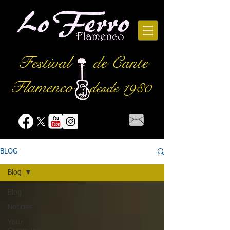
Festival
de Cante
Flamenco
desde 1980
BLOG
Blog
Blog
Noticias
Your