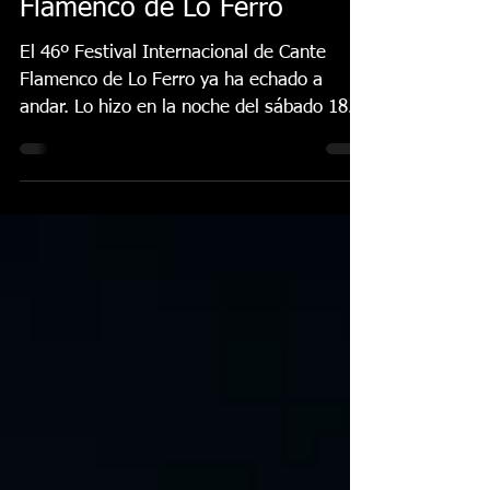
Internacional de Cante
Flamenco de Lo Ferro
El 46º Festival Internacional de Cante
Flamenco de Lo Ferro ya ha echado a
andar. Lo hizo en la noche del sábado 18
de julio bajo la luna ferreña en una velada
donde las escuelas flamencas y la
solidaridad con Prometeo, Aidemar y la
Asociación ELA Región de Murcia fueron
protagonistas. Esta gala se ubica dentro
de la marca ‘Lo Ferro Solidario’. La noche
arrancó con un vídeo en homenaje a
Fosforito, piedra angular de la
programación de esta 46ª edición, bajo la
presencia del d