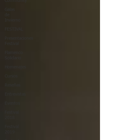
Community
Galas
de
Invierno
FESTIVAL
Presentaciones
Festival
Flamenco
Solidario
Homenajes
Cursos
Reseñas
Entrevistas
Eventos
Festival
2018
Festival
2019