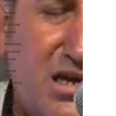
Festival
2020
Festival
2021
Actualidad
Festival
2022
Actividades
Actualidad
Festival
2023
Festival
2024
CONCURSO
Festival
2025
FESTIVAL
2026
Agenda