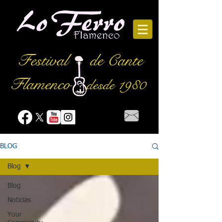
Festival
de Cante
Flamenco
desde 1980
BLOG
Blog
Blog
Noticias
Your