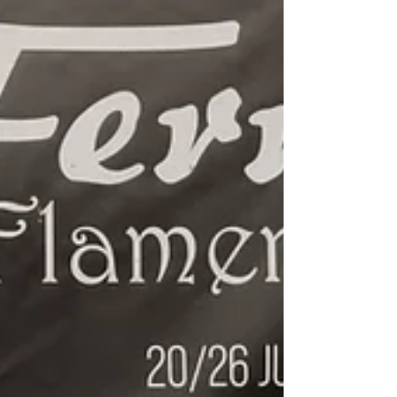
su versatilidad interpretando farruca,
liviana y alegrías. Su actuación estuvo
marcada por la personalidad en cada uno
de los estilos elegidos y contó con el
acompañamiento a la guitarra de "El
Torero",