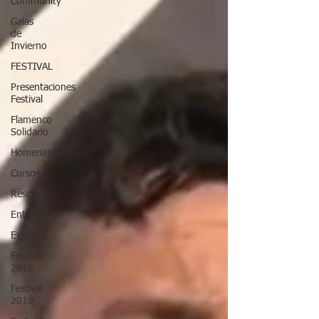
Community
Galas
de
Invierno
FESTIVAL
Presentaciones
Festival
Flamenco
Solidario
Homenajes
Cursos
Reseñas
Entrevistas
Eventos
Festival
2018
Festival
2019