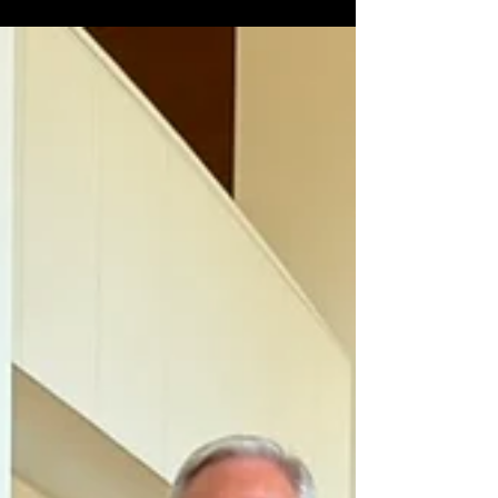
para las semifinales de su Concurso de
Cante tras la reunión mantenida por el
jurado en la noche del miércoles 8 de julio
de 2026 en la sede de la peña ferreña.
Tras la disputa de las cinco pruebas
selectivas celebradas durante los cuatro
sábados del mes de junio y el primero de
julio en el patio de la Peña Flamenca
“Melón de Oro”, por el que han pasad