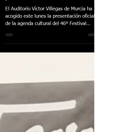
Lo Ferro presenta una
agenda cultural con
más de 25 actividades
para su 46ª edición
El Auditorio Víctor Villegas de Murcia ha
acogido este lunes la presentación oficial
de la agenda cultural del 46º Festival
Internacional de Cante Flamenco de Lo
Ferro, una programación que reunirá más
de una veintena de actividades entre los
días 18 y 25 de julio y que volverá a
convertir al municipio de Torre Pacheco en
uno de los grandes focos culturales del
verano en la Región de Murcia. El acto ha
contado con la participación de la
consejera de Turismo, Cultura, Juventud