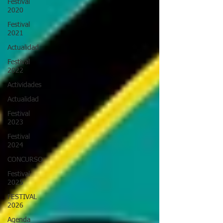
Festival
2020
Festival
2021
Actualidad
Festival
2022
Actividades
Actualidad
Festival
2023
Festival
2024
CONCURSO
Festival
2025
FESTIVAL
2026
Agenda