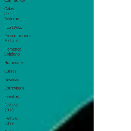
Community
Galas
de
Invierno
FESTIVAL
Presentaciones
Festival
Flamenco
Solidario
Homenajes
Cursos
Reseñas
Entrevistas
Eventos
Festival
2018
Festival
2019