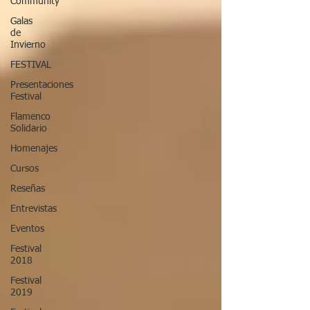
Community
Galas
de
Invierno
FESTIVAL
Presentaciones
Festival
Flamenco
Solidario
Homenajes
Cursos
Reseñas
Entrevistas
Eventos
Festival
2018
Festival
2019