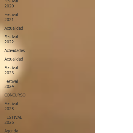
Festival
2020
Festival
2021
Actualidad
Festival
2022
Actividades
Actualidad
Festival
2023
Festival
2024
CONCURSO
Festival
2025
FESTIVAL
2026
Agenda