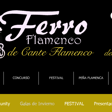
de Cante Flamenco
de
CONCURSO
FESTIVAL
PEÑA FLAMENCA
unity
Galas de Invierno
FESTIVAL
Presentac