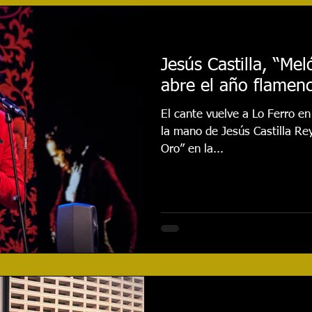
najes
Cursos
Reseñas
Entrevistas
Even
Jesús Castilla, “Me
abre el año flamen
020
Festival 2021
Actualidad
Festival 2022
El cante vuelve a Lo Ferro e
la mano de Jesús Castilla Re
Festival 2024
CONCURSO
Festival 2025
Oro” en la...