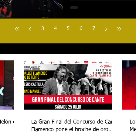
3
4
5
6
7
Melón de
La Gran Final del Concurso de Cante
Lo
Flamenco pone el broche de oro
Me