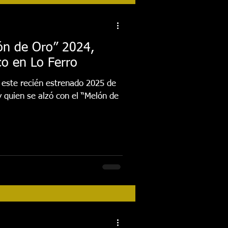
tos
Festival 2018
lón de Oro” 2024,
co en Lo Ferro
Actividades
n este recién estrenado 2025 de
y quien se alzó con el “Melón de
FESTIVAL 2026