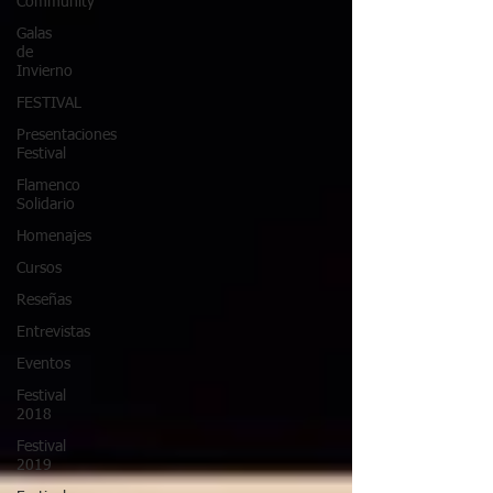
Community
Galas
de
Invierno
FESTIVAL
Presentaciones
Festival
Flamenco
Solidario
Homenajes
Cursos
Reseñas
Entrevistas
Eventos
Festival
2018
Festival
2019