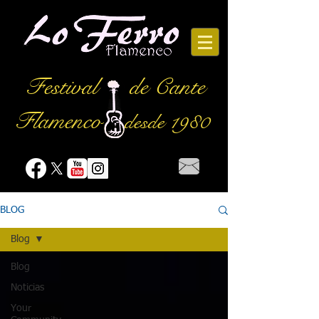
Festival
de Cante
Flamenco
desde 1980
BLOG
Blog
Blog
Noticias
Your