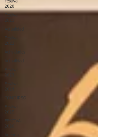
Festival
2020
Festival
2021
Actualidad
Festival
2022
Actividades
Actualidad
Festival
2023
Festival
2024
CONCURSO
Festival
2025
FESTIVAL
2026
Agenda