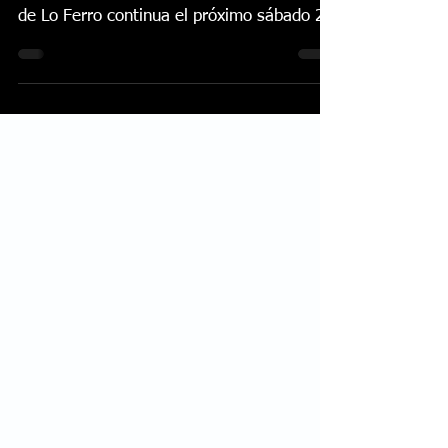
La lucha por una plaza en la semifinal del
Festival Internacional de Cante Flamenco
de Lo Ferro continua el próximo sábado 25
de junio...