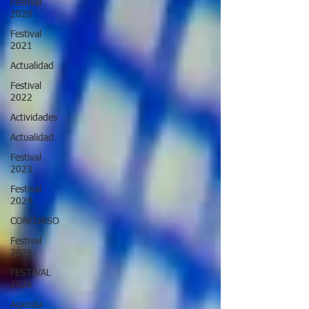
Festival
2020
Festival
2021
Actualidad
Festival
2022
Actividades
Actualidad
Festival
2023
Festival
2024
CONCURSO
Festival
2025
FESTIVAL
2026
Agenda