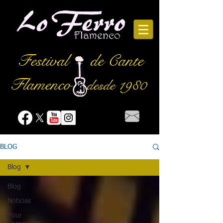
Festival
de Cante
Flamenco
desde 1980
BLOG
Blog
Blog
Noticias
Your