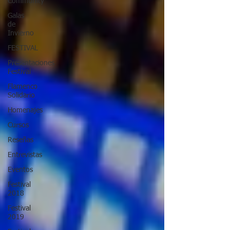
Community
Galas
de
Invierno
FESTIVAL
Presentaciones
Festival
Flamenco
Solidario
Homenajes
Cursos
Reseñas
Entrevistas
Eventos
Festival
2018
Festival
2019