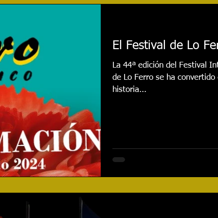
najes
Cursos
Reseñas
Entrevistas
Even
El Festival de Lo F
020
Festival 2021
Actualidad
Festival 2022
La 44ª edición del Festival 
de Lo Ferro se ha convertido
historia...
Festival 2024
CONCURSO
Festival 2025