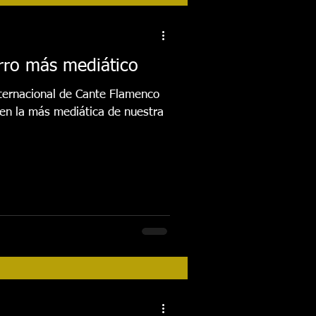
tos
Festival 2018
erro más mediático
Actividades
Internacional de Cante Flamenco
 en la más mediática de nuestra
FESTIVAL 2026