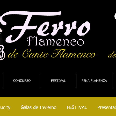
de Cante Flamenco
de
CONCURSO
FESTIVAL
PEÑA FLAMENCA
unity
Galas de Invierno
FESTIVAL
Presentac