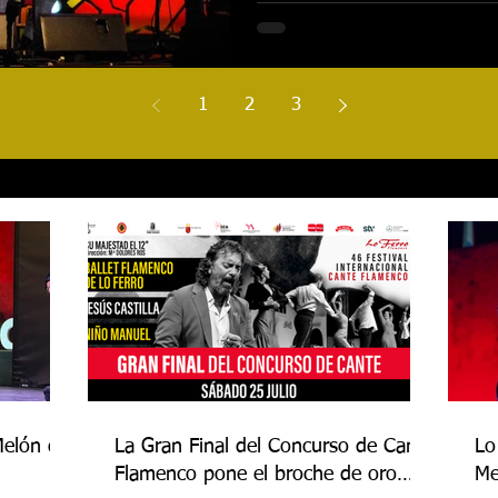
1
2
3
Melón de
La Gran Final del Concurso de Cante
Lo
Flamenco pone el broche de oro
Me