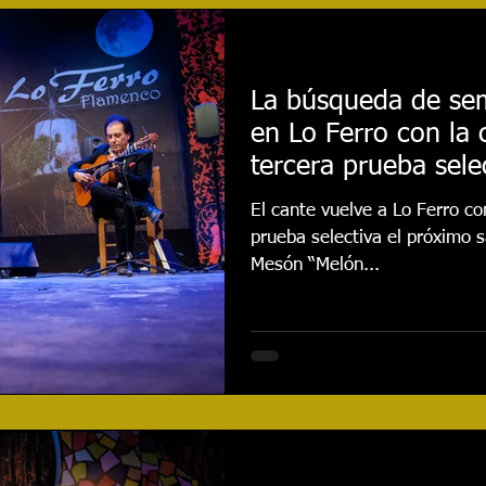
najes
Cursos
Reseñas
Entrevistas
Even
La búsqueda de semi
en Lo Ferro con la 
020
Festival 2021
Actualidad
Festival 2022
tercera prueba sele
El cante vuelve a Lo Ferro co
Festival 2024
CONCURSO
Festival 2025
prueba selectiva el próximo s
Mesón “Melón...