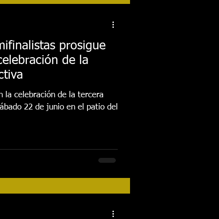
tos
Festival 2018
finalistas prosigue
celebración de la
Actividades
ctiva
n la celebración de la tercera
FESTIVAL 2026
ábado 22 de junio en el patio del