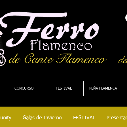
de Cante Flamenco
de
CONCURSO
FESTIVAL
PEÑA FLAMENCA
unity
Galas de Invierno
FESTIVAL
Presentac