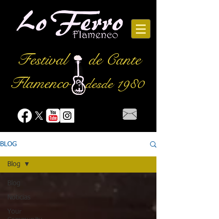
Festival
de Cante
Flamenco
desde 1980
BLOG
Blog
Blog
Noticias
Your