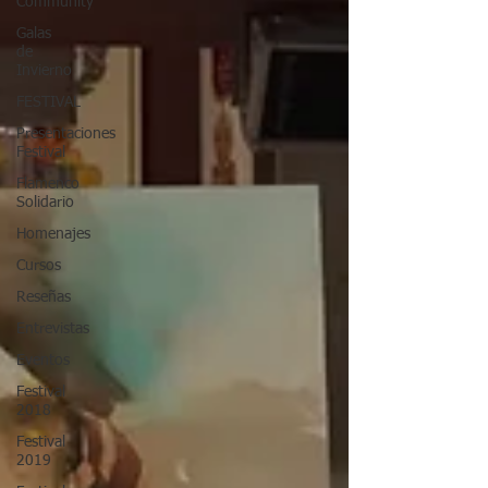
Community
Galas
de
Invierno
FESTIVAL
Presentaciones
Festival
Flamenco
Solidario
Homenajes
Cursos
Reseñas
Entrevistas
Eventos
Festival
2018
Festival
2019