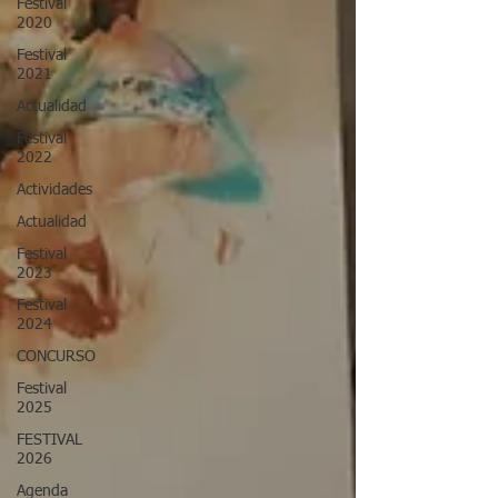
Festival
2020
Festival
2021
Actualidad
Festival
2022
Actividades
Actualidad
Festival
2023
Festival
2024
CONCURSO
Festival
2025
FESTIVAL
2026
Agenda