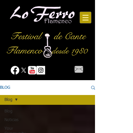
Festival
de Cante
Flamenco
desde 1980
BLOG
Blog
Blog
Noticias
Your