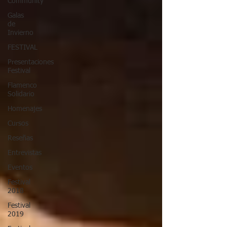
Community
Galas
de
Invierno
FESTIVAL
Presentaciones
Festival
Flamenco
Solidario
Homenajes
Cursos
Reseñas
Entrevistas
Eventos
Festival
2018
Festival
2019