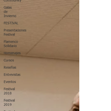
Community
Galas
de
Invierno
FESTIVAL
Presentaciones
Festival
Flamenco
Solidario
Homenajes
Cursos
Reseñas
Entrevistas
Eventos
Festival
2018
Festival
2019