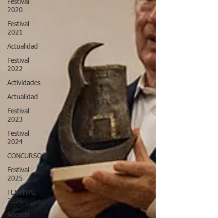
Festival
2020
Festival
2021
Actualidad
Festival
2022
Actividades
Actualidad
Festival
2023
Festival
2024
CONCURSO
Festival
2025
FESTIVAL
2026
Agenda