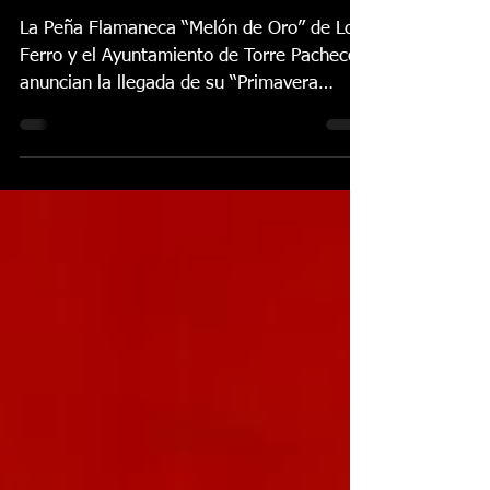
la tierra del “Melón de
Oro”
La Peña Flamaneca “Melón de Oro” de Lo
Ferro y el Ayuntamiento de Torre Pacheco
anuncian la llegada de su “Primavera
Flamenca”, un ciclo de galas que convertirá
el Centro Cultural Sebastián Escudero de
Roldán en punto de encuentro para los
aficionados al arte jondo durante los
próximos meses. El ciclo arrancará el
próximo sábado 21 de febrero a las 20:00
horas con el cante de Paco Ocón, ganador
del prestigioso “Molino de Lo Ferro” 2022 a
la ferreña mejor cantada, acompañado a