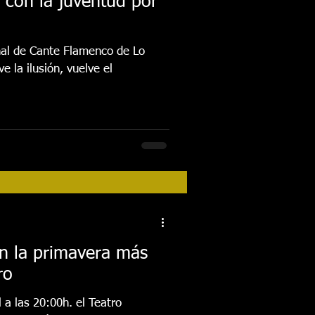
o con la juventud por
onal de Cante Flamenco de Lo
e la ilusión, vuelve el
en la primavera más
ro
 a las 20:00h. el Teatro