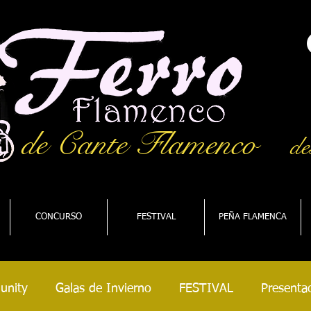
de Cante Flamenco
de
CONCURSO
FESTIVAL
PEÑA FLAMENCA
unity
Galas de Invierno
FESTIVAL
Presentac