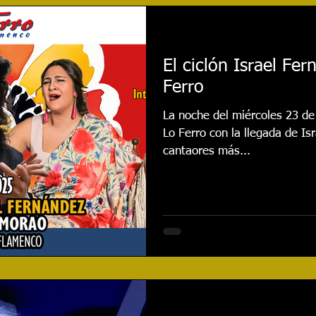
najes
Cursos
Reseñas
Entrevistas
Even
El ciclón Israel Fer
Ferro
020
Festival 2021
Actualidad
Festival 2022
La noche del miércoles 23 de julio promete ser exp
Lo Ferro con la llegada de Israel Fernández uno de los
Festival 2024
CONCURSO
Festival 2025
cantaores más...