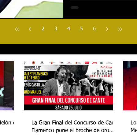
2
3
4
5
6
Melón de
La Gran Final del Concurso de Cante
Lo
Flamenco pone el broche de oro
Me