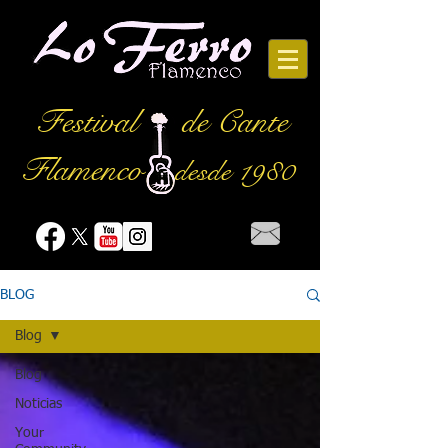
Festival
de Cante
Flamenco
desde 1980
BLOG
Blog
Blog
Noticias
Your