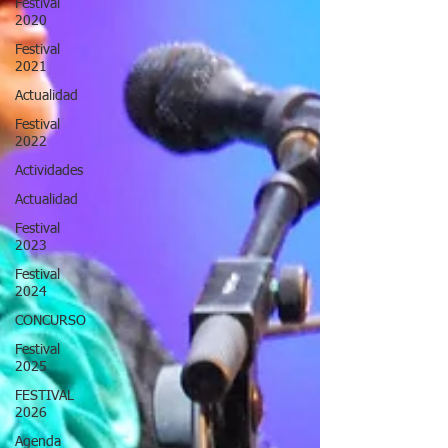
Festival
2020
Festival
2021
Actualidad
Festival
2022
Actividades
Actualidad
Festival
2023
Festival
2024
CONCURSO
Festival
2025
FESTIVAL
2026
Agenda