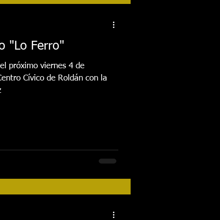
tos
Festival 2018
 "Lo Ferro"
Actividades
el próximo viernes 4 de
Centro Cívico de Roldán con la
z
FESTIVAL 2026