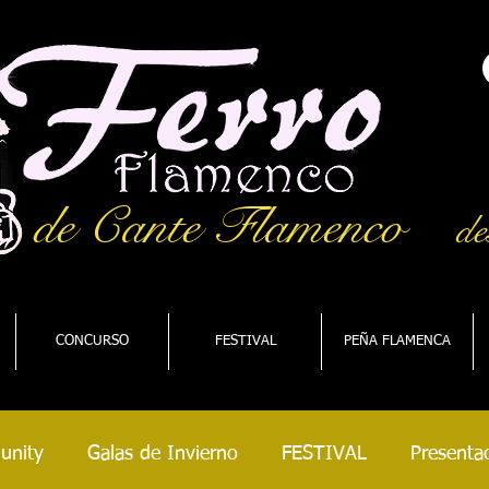
de Cante Flamenco
de
CONCURSO
FESTIVAL
PEÑA FLAMENCA
unity
Galas de Invierno
FESTIVAL
Presentac