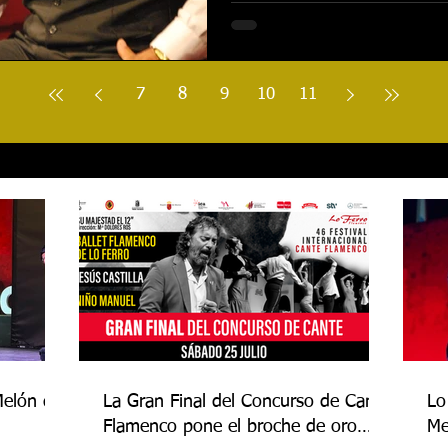
7
8
9
10
11
Melón de
La Gran Final del Concurso de Cante
Lo
Flamenco pone el broche de oro
Me