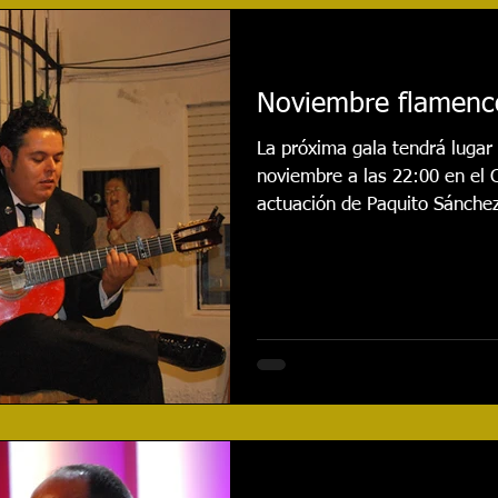
najes
Cursos
Reseñas
Entrevistas
Even
Noviembre flamenco
020
Festival 2021
Actualidad
Festival 2022
La próxima gala tendrá lugar 
noviembre a las 22:00 en el 
actuación de Paquito Sánche
Festival 2024
CONCURSO
Festival 2025