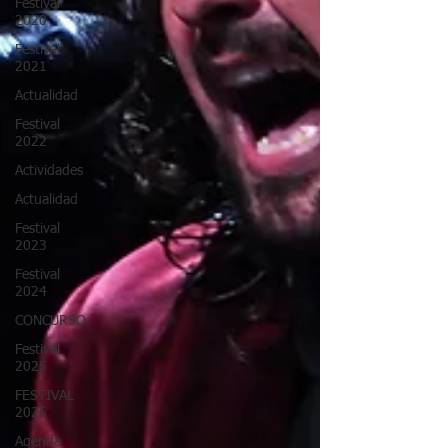
Festival
2020
Festival
2021
Actualidad
Festival
2022
Actividades
Actualidad
Festival
2023
Festival
2024
CONCURSO
Festival
2025
FESTIVAL
2026
Agenda