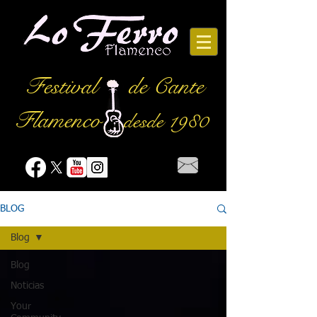
Festival
de Cante
Flamenco
desde 1980
BLOG
Blog
Blog
Noticias
Your