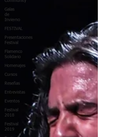
Community
Galas
de
Invierno
FESTIVAL
Presentaciones
Festival
Flamenco
Solidario
Homenajes
Cursos
Reseñas
Entrevistas
Eventos
Festival
2018
Festival
2019