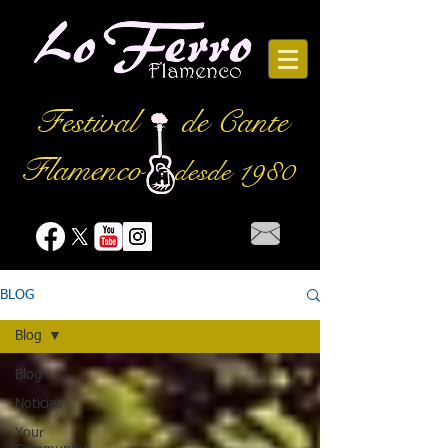
Festival
de Cante
Flamenco
desde 1980
BLOG
Blog
Blog
Noticias
Your