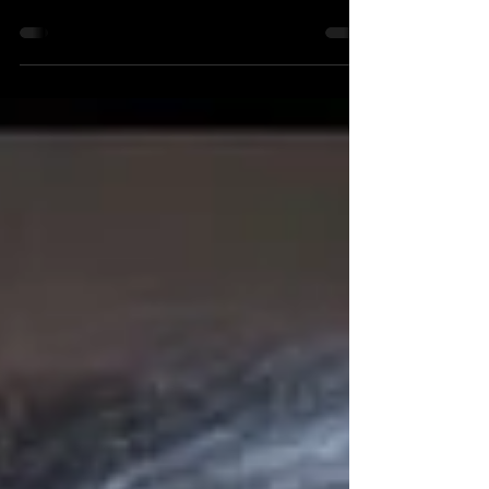
Los Alcázares vivió una noche muy
especial el pasado viernes 8 de julio con la
gala flamenca que el Festival Internacional
de Cante...