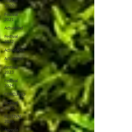
Festival
2020
Festival
2021
Actualidad
Festival
2022
Actividades
Actualidad
Festival
2023
Festival
2024
CONCURSO
Festival
2025
FESTIVAL
2026
Agenda