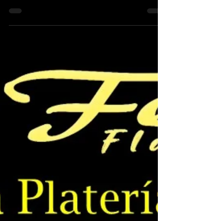
2022
El patio del Mesón “Melón de Oro” volverá
a abrir sus puertas en la noche del sábado
11 de junio a las 22:00h. para acoger la
segunda de...