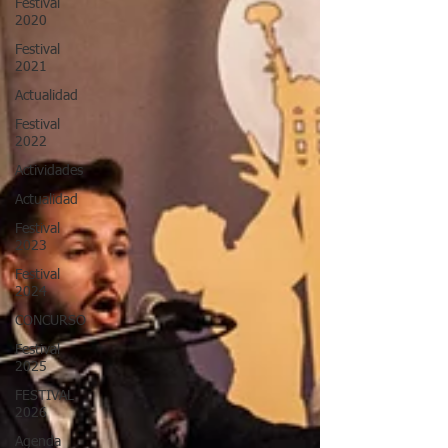
Festival
2020
Festival
2021
Actualidad
Festival
2022
Actividades
Actualidad
Festival
2023
Festival
2024
CONCURSO
Festival
2025
FESTIVAL
2026
Agenda