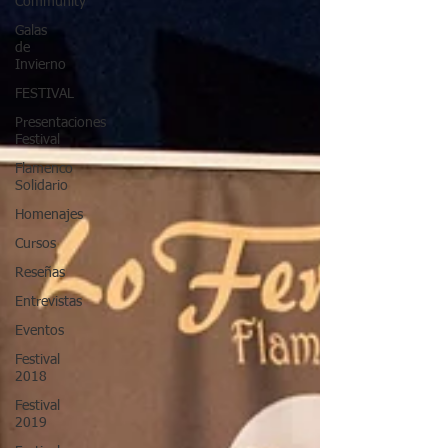
Community
Galas
de
Invierno
FESTIVAL
Presentaciones
Festival
Flamenco
Solidario
Homenajes
Cursos
Reseñas
Entrevistas
Eventos
Festival
2018
Festival
2019