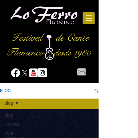
Festival
de Cante
Flamenco
desde 1980
BLOG
Blog
Blog
Noticias
Your