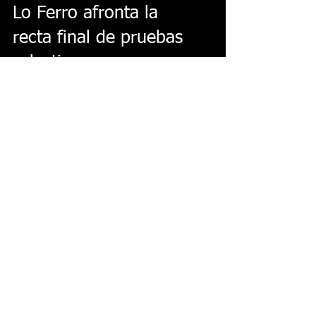
Lo Ferro afronta la
recta final de pruebas
selectivas
Tras cuatro noches de flamenco de
enjundia, el patio del Mesón “Melón de
Oro” de Lo Ferro volverá a llenarse de vida
y arte el próximo...