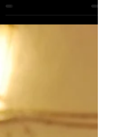
Lo Ferro comenzó con un solemne minuto
de silencio y mirando hacia el cielo en
recuerdo a...