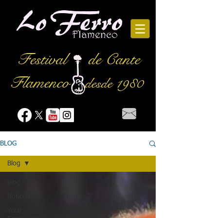
Festival
de Cante
Flamenco
desde 1980
BLOG
Blog
Blog
Noticias
Your