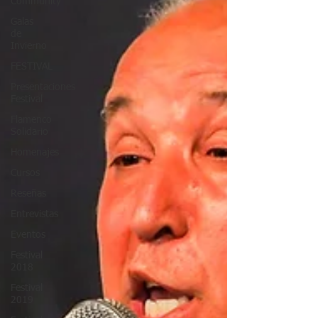
Community
Galas
de
Invierno
FESTIVAL
Presentaciones
Festival
Flamenco
Solidario
Homenajes
Cursos
Reseñas
Entrevistas
Eventos
Festival
2018
Festival
2019