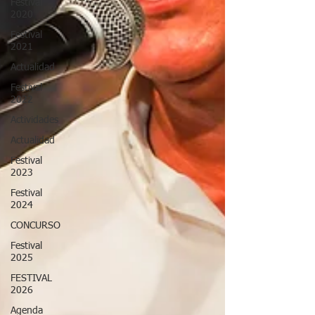
Festival
2020
Festival
2021
Actualidad
Festival
2022
Actividades
Actualidad
Festival
2023
Festival
2024
CONCURSO
Festival
2025
FESTIVAL
2026
Agenda