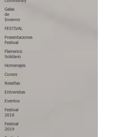
Community
Galas
de
Invierno
FESTIVAL
Presentaciones
Festival
Flamenco
Solidario
Homenajes
Cursos
Reseñas
Entrevistas
Eventos
Festival
2018
Festival
2019