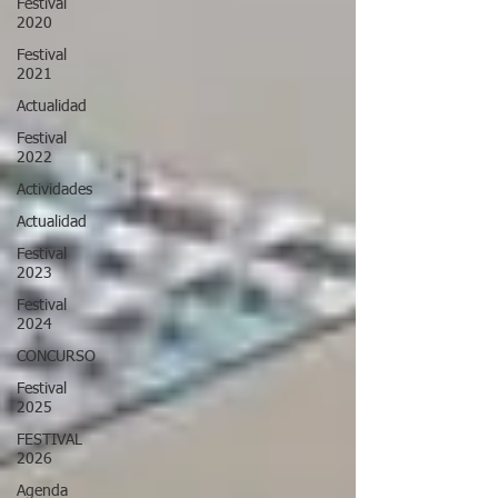
Festival
2020
Festival
2021
Actualidad
Festival
2022
Actividades
Actualidad
Festival
2023
Festival
2024
CONCURSO
Festival
2025
FESTIVAL
2026
Agenda