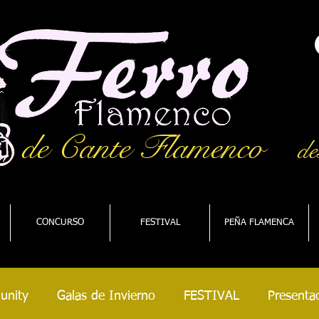
de Cante Flamenco
de
CONCURSO
FESTIVAL
PEÑA FLAMENCA
unity
Galas de Invierno
FESTIVAL
Presentac