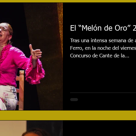
najes
Cursos
Reseñas
Entrevistas
Even
El “Melón de Oro”
020
Festival 2021
Actualidad
Festival 2022
Tras una intensa semana de 
Ferro, en la noche del viernes
Concurso de Cante de la...
Festival 2024
CONCURSO
Festival 2025