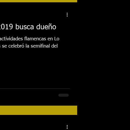
tos
Festival 2018
 2019 busca dueño
Actividades
actividades flamencas en Lo
 se celebró la semifinal del
FESTIVAL 2026