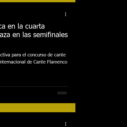
tos
Festival 2018
a en la cuarta
laza en las semifinales
Actividades
ectiva para el concurso de cante
FESTIVAL 2026
 Internacional de Cante Flamenco