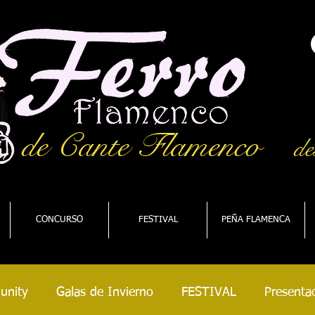
de Cante Flamenco
de
CONCURSO
FESTIVAL
PEÑA FLAMENCA
unity
Galas de Invierno
FESTIVAL
Presentac