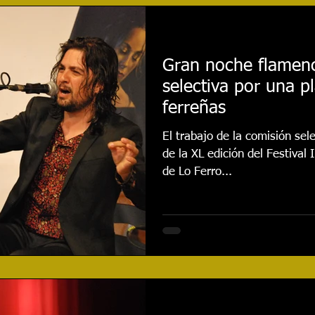
najes
Cursos
Reseñas
Entrevistas
Even
Gran noche flamenc
selectiva por una p
020
Festival 2021
Actualidad
Festival 2022
ferreñas
El trabajo de la comisión sel
Festival 2024
CONCURSO
Festival 2025
de la XL edición del Festival
de Lo Ferro...