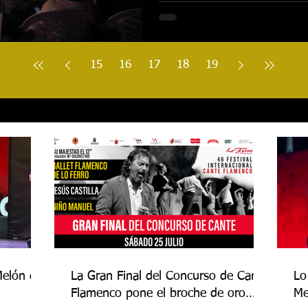
15
16
17
18
19
Melón de
La Gran Final del Concurso de Cante
Lo
Flamenco pone el broche de oro
Me