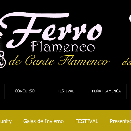
de Cante Flamenco
de
CONCURSO
FESTIVAL
PEÑA FLAMENCA
unity
Galas de Invierno
FESTIVAL
Presentac