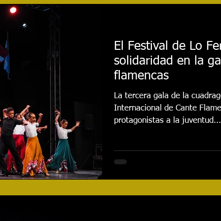
najes
Cursos
Reseñas
Entrevistas
Even
El Festival de Lo F
solidaridad en la g
020
Festival 2021
Actualidad
Festival 2022
flamencas
La tercera gala de la cuadrag
Festival 2024
CONCURSO
Festival 2025
Internacional de Cante Flam
protagonistas a la juventud...