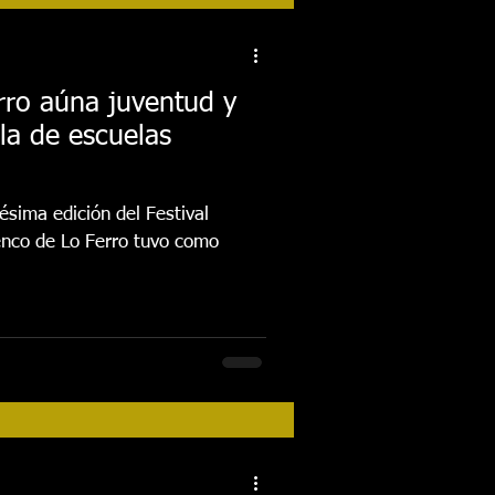
tos
Festival 2018
erro aúna juventud y
ala de escuelas
Actividades
ésima edición del Festival
FESTIVAL 2026
enco de Lo Ferro tuvo como