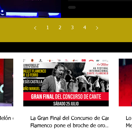
1
2
3
4
Melón de
La Gran Final del Concurso de Cante
Lo
Flamenco pone el broche de oro
Me