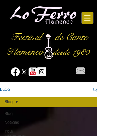
Festival
de Cante
Flamenco
desde 1980
BLOG
Blog
Blog
Noticias
Your