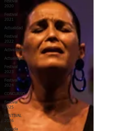
Festival
2020
Festival
2021
Actualidad
Festival
2022
Actividades
Actualidad
Festival
2023
Festival
2024
CONCURSO
Festival
2025
FESTIVAL
2026
Agenda