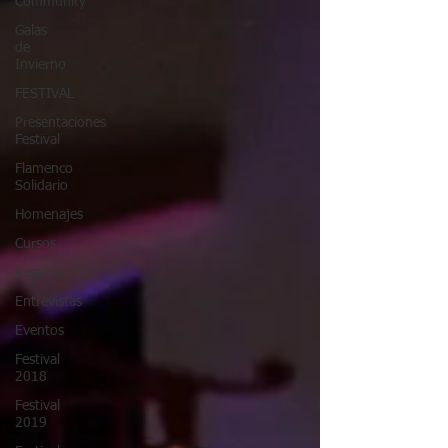
Community
Galas
de
Invierno
FESTIVAL
Presentaciones
Festival
Flamenco
Solidario
Homenajes
Cursos
Reseñas
Entrevistas
Eventos
Festival
2018
Festival
2019