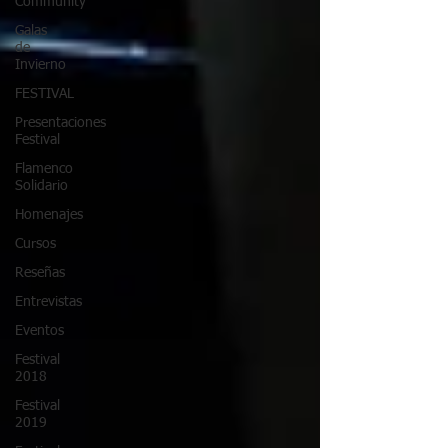
Community
Galas
de
Invierno
FESTIVAL
Presentaciones
Festival
Flamenco
Solidario
Homenajes
Cursos
Reseñas
Entrevistas
Eventos
Festival
2018
Festival
2019