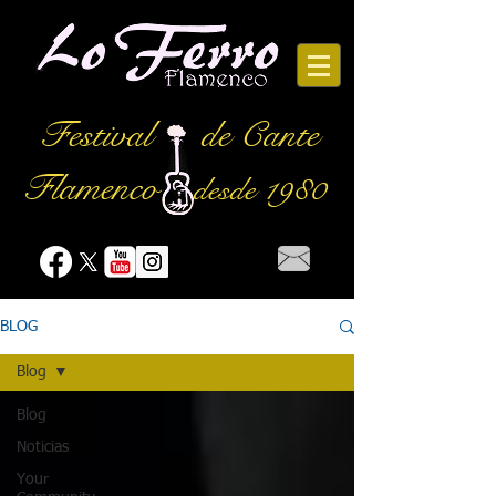
Festival
de Cante
Flamenco
desde 1980
BLOG
Blog
Blog
Noticias
Your