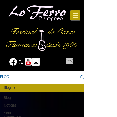
Festival
de Cante
Flamenco
desde 1980
BLOG
Blog
Blog
Noticias
Your