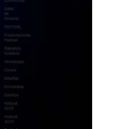
Community
Galas
de
Invierno
FESTIVAL
Presentaciones
Festival
Flamenco
Solidario
Homenajes
Cursos
Reseñas
Entrevistas
Eventos
Festival
2018
Festival
2019