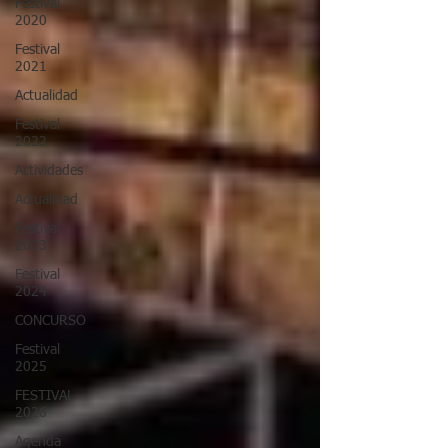
Festival
2020
Festival
2021
Actualidad
Festival
2022
Actividades
Actualidad
Festival
2023
Festival
2024
CONCURSO
Festival
2025
FESTIVAL
2026
Agenda