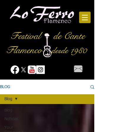
Festival
de Cante
Flamenco
desde 1980
BLOG
Blog
Blog
Noticias
Your