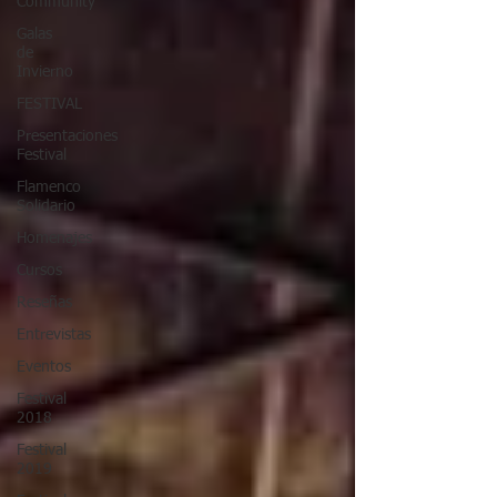
Community
Galas
de
Invierno
FESTIVAL
Presentaciones
Festival
Flamenco
Solidario
Homenajes
Cursos
Reseñas
Entrevistas
Eventos
Festival
2018
Festival
2019