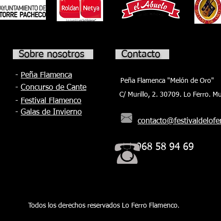
Nav
avanzado a cargo de El Yiyo en el CAES de
Torre Pacheco y de tarantas nivel medio
Sobre nosotros
Contacto
-
Peña Flamenca
Peña Flamenca "Melón de Oro"
-
Concurso de Cante
C/ Murillo, 2. 30709. Lo Ferro. Mu
-
Festival Flamenco
-
Galas de Invierno
contacto@festivaldelofe
968 58 94 69
Todos los derechos reservados Lo Ferro Flamenco
.