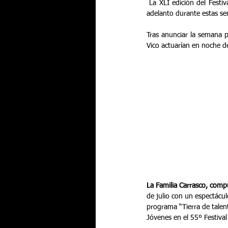
 La XLI edición del Festival Internacional de Cante Flamenco de Lo Ferro sigue avanzando y generando noticias con el 
adelanto durante estas s
Tras anunciar la semana 
Vico actuarían en noche de
La Familia Carrasco, comp
de julio con un espectácu
programa “Tierra de talen
Jóvenes en el 55º Festival