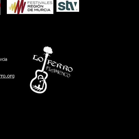
arro, acompañando al president
rcia
rro.org