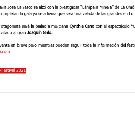
ría José Carrasco se alzó con la prestigiosa “Lámpara Minera” de La Unió
ompletan la gala ya se adivina que será una velada de las grandes en Lo 
rotagonista será la bailaora murciana 
Cynthia Cano 
con el espectáculo “C
vitado al gran 
Joaquín Grilo.
 venta en breve pero mientras pueden seguir toda la información del festi
o.com
o
Festival 2021